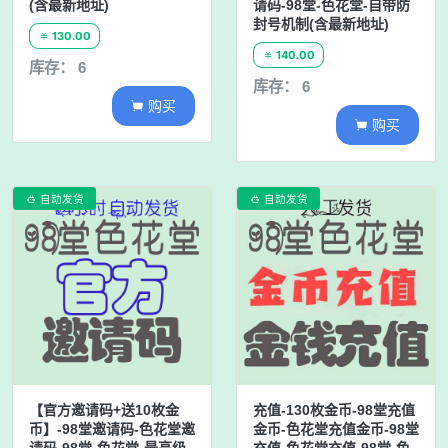
(含最新地址)
请码-98堂-色花堂-自带防
封号机制(含最新地址)
130.00

140.00

库存： 6
库存： 6
购买

购买

自动发货
自动发货


【官方邀请码+送10枚金
充值-130枚金币-98堂充值
币】-98堂邀请码-色花堂邀
金币-色花堂充值金币-98堂