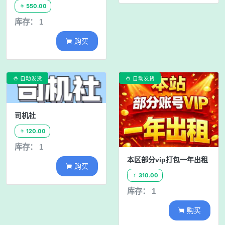
550.00

库存： 1
购买

自动发货
自动发货


司机社
120.00

库存： 1
本区部分vip打包一年出租
购买

310.00

库存： 1
购买
