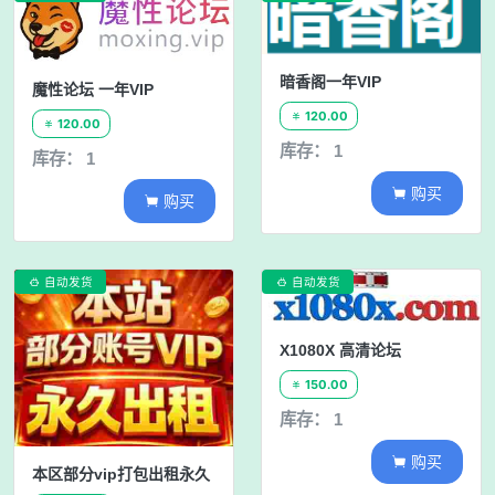
暗香阁一年VIP
魔性论坛 一年VIP
120.00

120.00

库存： 1
库存： 1
购买

购买

自动发货
自动发货


X1080X 高清论坛
150.00

库存： 1
购买

本区部分vip打包出租永久