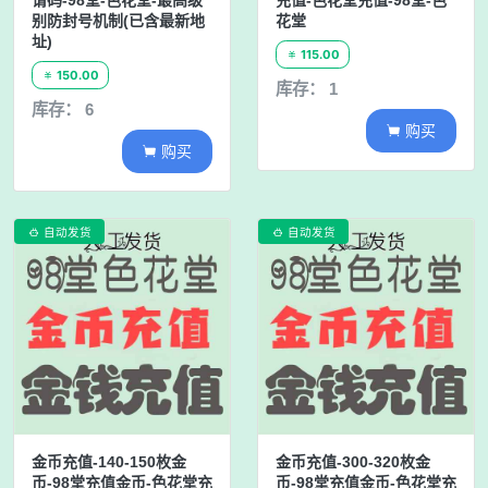
请码-98堂-色花堂-最高级
充值-色花堂充值-98堂-色
别防封号机制(已含最新地
花堂
址)
115.00

150.00

库存： 1
库存： 6
购买

购买

自动发货
自动发货


金币充值-140-150枚金
金币充值-300-320枚金
币-98堂充值金币-色花堂充
币-98堂充值金币-色花堂充