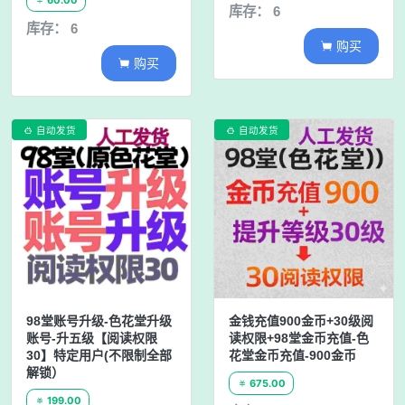
60.00
库存： 6
库存： 6
购买

购买

自动发货
自动发货


98堂账号升级-色花堂升级
金钱充值900金币+30级阅
账号-升五级【阅读权限
读权限+98堂金币充值-色
30】特定用户(不限制全部
花堂金币充值-900金币
解锁）
675.00

199.00
