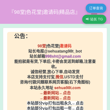
订单查询
『98堂|色花堂|邀请码|精品店』
📢 站长 TG
公告：
98堂
|色花堂|
邀请码
站长电报@sehuatang98t_bot
站长邮箱
998sht@gmail.com
能拍就是有货,下单后,卡密会发送到邮箱,注意查
收。
诚信经营,放心下单,自动发货
本店支持支付宝,
微信
,USTD支付
咨询/付款问题联系网页客服(右下角图标)
sehua98t.com
本站永久地址
→最新网站←点击
→最新网站←点击
本站部分vip打包出租永久←点击
本站部分vip打包出租一年←点击