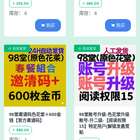
255.00
360.00


库存： 6
库存： 6
购买
购买


自动发货
自动发货


98堂邀请码色花堂＋600金
98堂账号升级-色花堂升级
钱【官方邀请码】
账号-升二级-【阅读权限
15】特定用户(解锁发悬赏
580.00

贴
库存： 1