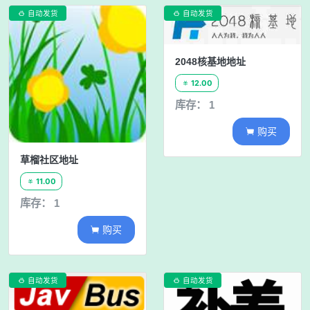
自动发货
自动发货


2048核基地地址
12.00

库存： 1
购买

草榴社区地址
11.00

库存： 1
购买

自动发货
自动发货

