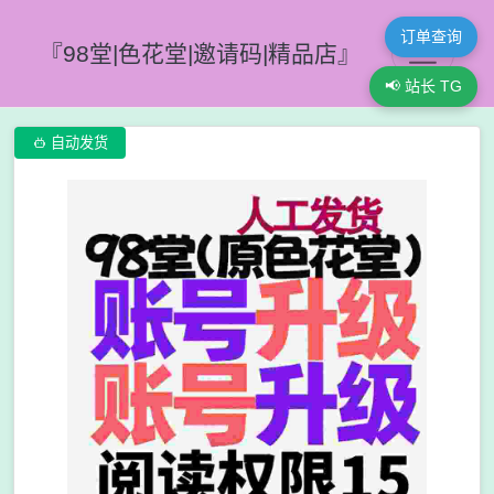
订单查询
『98堂|色花堂|邀请码|精品店』
📢 站长 TG

自动发货