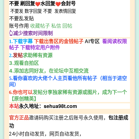
不要
刷回复
水回复
会封号
不要发
数字回复
不要
发表情回复
不要乱发贴
账号作用
收藏帖子 私信 回帖
👆减少搜索时间限制
1.下载字幕
下载出售区的金钱帖子
AI专区
看阅读权限
帖子 下载特定用户附件
求助稀有资源
2.
发帖
3.观看自拍区
4.添加志同好友，在论坛中互相交流
5.看你喜欢的大佬个人主页看他所有帖子（相当于进空
间）
发帖分享独家稀有资源或图片，成为下一个
6.你也可以
【原创精英】
本站
永久地址：sehua98t.com
官方正品
邀请码购买注册之后账号永久使用，
包注册成
功
24小时自动发货，网页自动发货，