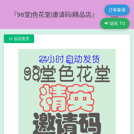
订单查询
『98堂|色花堂|邀请码|精品店』
📢 站长 TG

自动发货