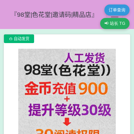
订单查询
『98堂|色花堂|邀请码|精品店』
📢 站长 TG

自动发货