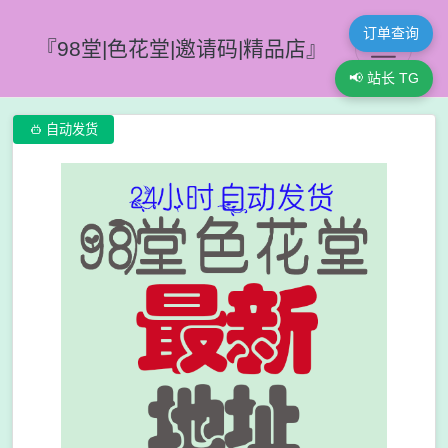
订单查询
『98堂|色花堂|邀请码|精品店』
📢 站长 TG

自动发货