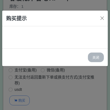
库存： 1
价格：￥ 120.00
购买提示
邮箱:
购买:
−
+
关闭
支付方式：
支付宝(推荐)
微信(推荐)
支付宝(备用)
微信(备用)
无法支付返回重新下单或换支付方式(支付宝推
荐)
usdt
购买
