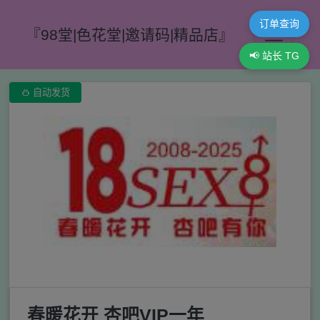
订单查询
『98堂|色花堂|邀请码|精品店』
📢 站长 TG

自动发货
春暖花开 杏吧VIP一年